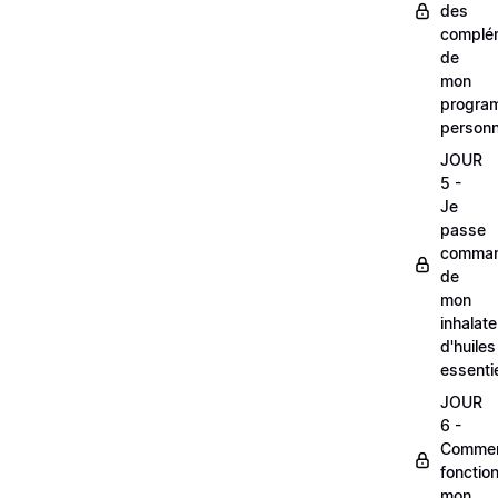
des
complé
de
mon
progra
personn
JOUR
5 -
Je
passe
comma
de
mon
inhalate
d'huiles
essentie
JOUR
6 -
Comme
fonctio
mon