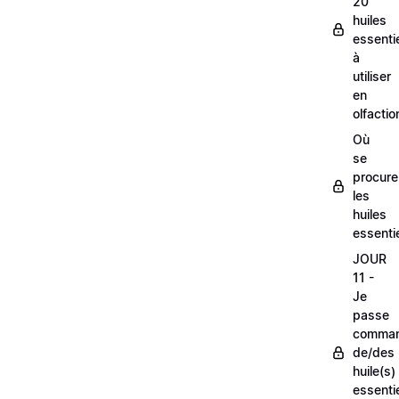
20
huiles
essentie
à
utiliser
en
olfactio
Où
se
procure
les
huiles
essentie
JOUR
11 -
Je
passe
comma
de/des
huile(s)
essentie