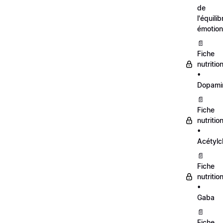
de
l'équilib
émotion
📄
Fiche
nutritio
•
Dopami
📄
Fiche
nutritio
•
Acétylc
📄
Fiche
nutritio
•
Gaba
📄
Fiche