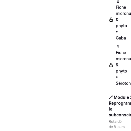
📄
Fiche
micronut
&
phyto
•
Gaba
📄
Fiche
micronut
&
phyto
•
Séroton
🪄 Module 3
Reprogra
le
subconsci
Retardé
de 8 jours