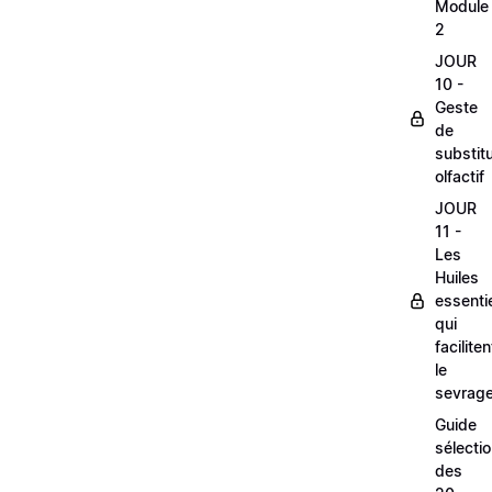
Module
2
JOUR
10 -
Geste
de
substitu
olfactif
JOUR
11 -
Les
Huiles
essentie
qui
faciliten
le
sevrag
Guide
sélecti
des