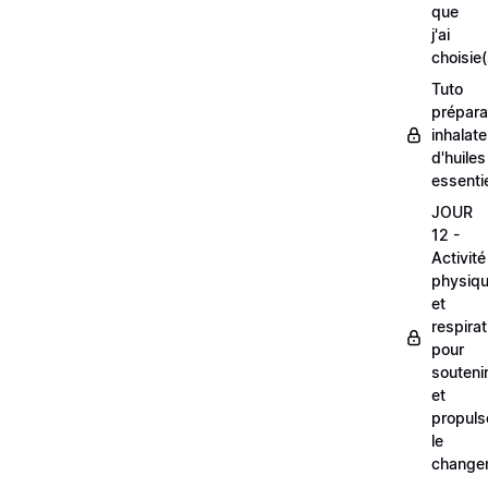
que
j'ai
choisie(
Tuto
prépara
inhalate
d'huiles
essentie
JOUR
12 -
Activité
physiq
et
respirat
pour
souteni
et
propuls
le
change