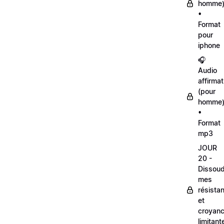
homme
•
Format
pour
iphone
🎧
Audio
affirmat
(pour
homme
•
Format
mp3
JOUR
20 -
Dissou
mes
résista
et
croyan
limitant