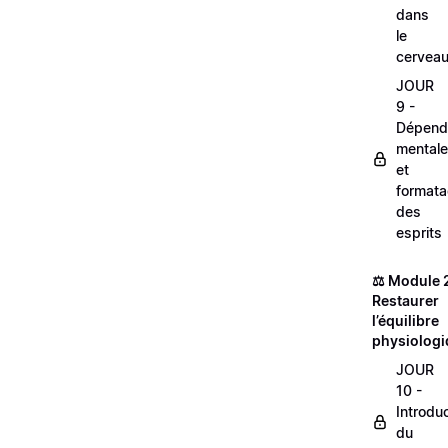
dans
le
cervea
JOUR
9 -
Dépend
mentale
et
format
des
esprits
⚖️ Module 2
Restaurer
l’équilibre
physiolog
JOUR
10 -
Introdu
du