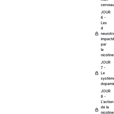
cervea
JOUR
6 -
Les
4
neurotr
impacte
par
la
nicotine
JOUR
7 -
Le
systèm
dopami
JOUR
8 -
L'action
de la
nicotine