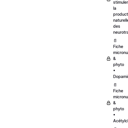
stimule
la
product
naturell
des
neurotr
📄
Fiche
micronut
&
phyto
•
Dopami
📄
Fiche
micronut
&
phyto
•
Acétylc