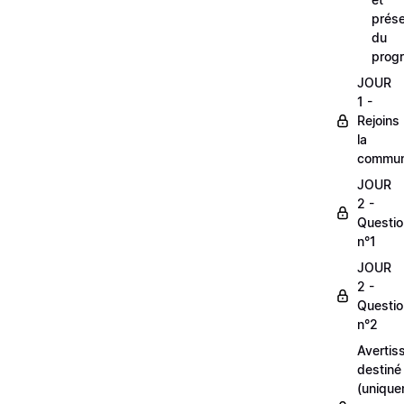
prés
du
prog
JOUR
1 -
Rejoins
la
commun
JOUR
2 -
Questio
n°1
JOUR
2 -
Questio
n°2
Avertis
destiné
(unique