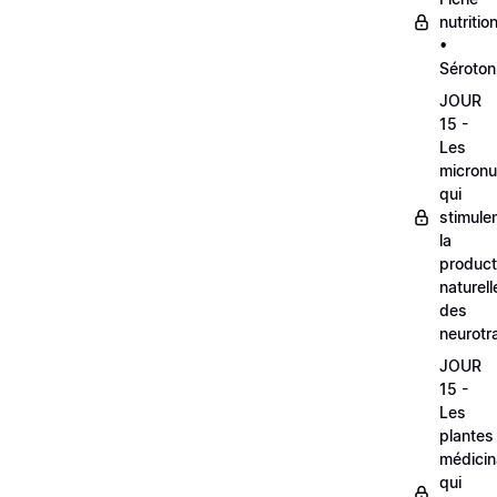
nutritio
•
Séroton
JOUR
15 -
Les
micronu
qui
stimule
la
product
naturell
des
neurotr
JOUR
15 -
Les
plantes
médicin
qui