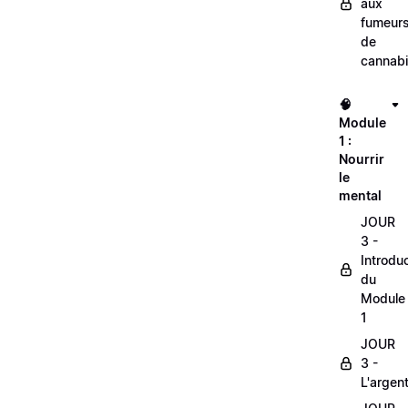
aux
fumeur
de
cannab
🧠
Module
1 :
Nourrir
le
mental
JOUR
3 -
Introdu
du
Module
1
JOUR
3 -
L'argen