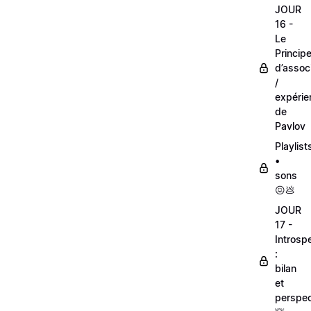
JOUR
16 -
Le
Princip
d’assoc
/
expérie
de
Pavlov
Playlist
•
sons
😖💩
JOUR
17 -
Introsp
:
bilan
et
perspec