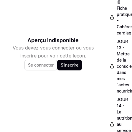
📄
Fiche
pratiqu
•
Cohére
cardiaq
Aperçu indisponible
JOUR
Vous devez vous connecter ou vous
13 -
Mettre
inscrire pour voir cette leçon.
de la
Se connecter
S'inscrire
consci
dans
mes
"actes
nourrici
JOUR
14 -
La
nutritio
au
service