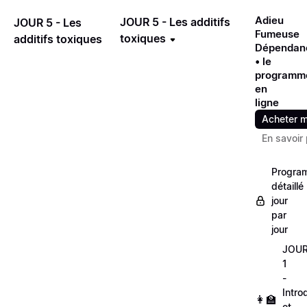
Adieu
JOUR 5 - Les additifs
JOUR 5 - Les
Fumeuse
toxiques
additifs toxiques
Dépendan
• le
programm
en
ligne
Acheter m
En savoir 
Progra
détaillé
jour
par
jour
JOU
1
-
Intro
👩‍🏫
et