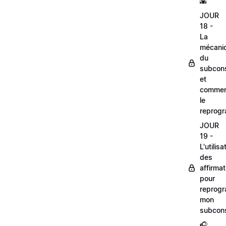
🌇
JOUR
18 -
La
mécani
du
subcons
et
comme
le
reprog
JOUR
19 -
L'utilisa
des
affirmat
pour
reprog
mon
subcons
🎧